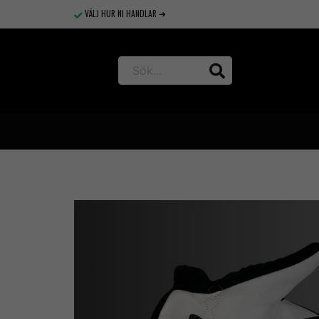
VÄLJ HUR NI HANDLAR ➜
Hem
Arbetshandskar
JH007 - Montagehandske med thinsul