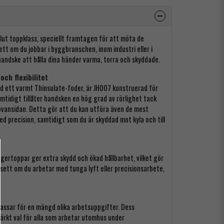
lut toppklass, speciellt framtagen för att möta de
ett om du jobbar i byggbranschen, inom industri eller i
ndske att hålla dina händer varma, torra och skyddade.
ch flexibilitet
med ett varmt Thinsulate-foder, är JH007 konstruerad för
mtidigt tillåter handsken en hög grad av rörlighet tack
ovansidan. Detta gör att du kan utföra även de mest
d precision, samtidigt som du är skyddad mot kyla och till
gertoppar ger extra skydd och ökad hållbarhet, vilket gör
vsett om du arbetar med tunga lyft eller precisionsarbete,
assar för en mängd olika arbetsuppgifter. Dess
märkt val för alla som arbetar utomhus under