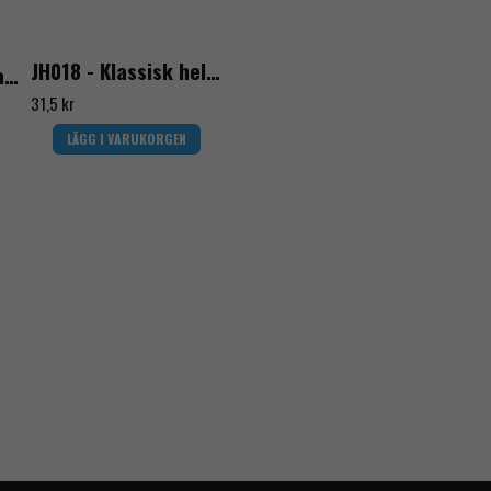
David Lundberg
för 5 månader sedan
JH018 - Klassisk heldoppad nitrilhandske
JH020 - Tunn montagehandske PU
Smidiga och prisvärda.
name
31,5 kr
Namn
Midgårds Byggteknik
LÄGG I VARUKORGEN
för 9 månader sedan
Miiiicke bra👌🏻👌🏻
Ja, ni får publicera mi
David
för 9 månader sedan
Bra å väldigt prisvärd handske!
för 9 månader sedan
Marietta
för 1 år sedan
Varma och goa handskar