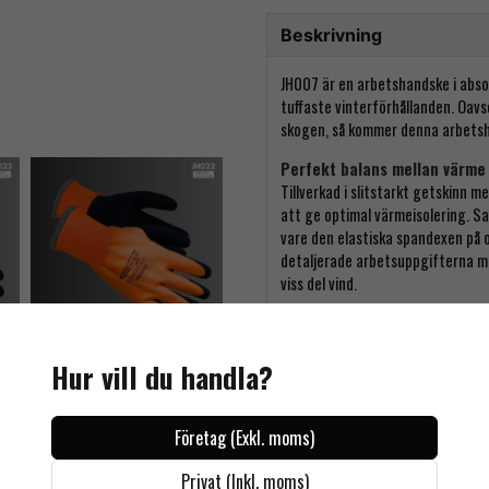
Beskrivning
JH007 är en arbetshandske i abso
tuffaste vinterförhållanden. Oavs
skogen, så kommer denna arbetsha
Perfekt balans mellan värme o
Tillverkad i slitstarkt getskinn 
att ge optimal värmeisolering. Sa
vare den elastiska spandexen på 
detaljerade arbetsuppgifterna me
viss del vind.
Förstärkt för lång livslängd
Förstärkningar i tumgrepp och fin
Hur vill du handla?
att handsken tål hårt slitage. Oa
så kommer JH007 att hålla.
Mångsidig och bekväm
Företag (Exkl. moms)
JH007 är en arbetshandske som p
mångsidighet gör den till ett ut
Privat (Inkl. moms)