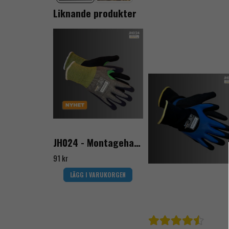
Liknande produkter
JH024 - Montagehandske med högsta skärskydd klass F
91 kr
LÄGG I VARUKORGEN