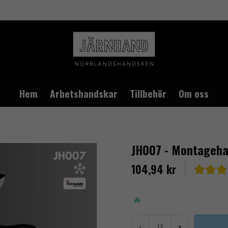
Hem
Arbetshandskar
Tillbehör
Om oss
ate foder
JH007 - Montageha
104,94 kr
-
+