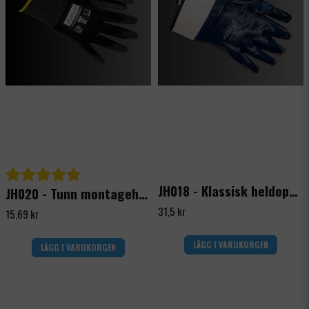
JH018 - Klassisk heldoppad nitrilhandske
JH020 - Tunn montagehandske PU
31,5 kr
15,69 kr
LÄGG I VARUKORGEN
LÄGG I VARUKORGEN