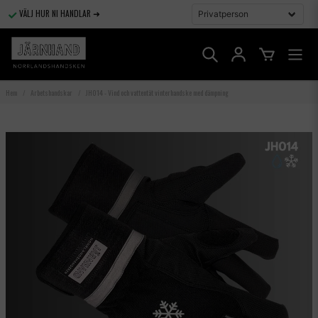
VÄLJ HUR NI HANDLAR ➜
Hem
Arbetshandskar
JH014 - Vind och vattentät vinterhandske med dämpning