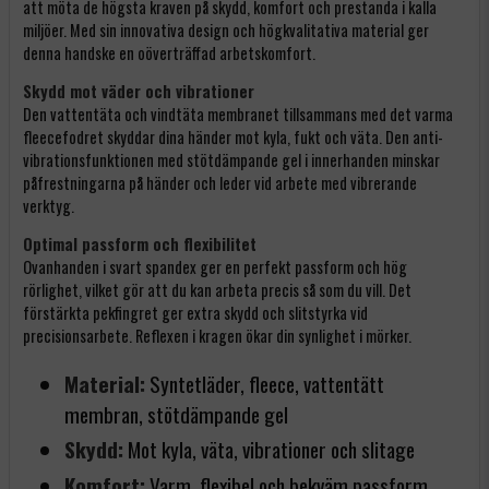
att möta de högsta kraven på skydd, komfort och prestanda i kalla
miljöer. Med sin innovativa design och högkvalitativa material ger
denna handske en oöverträffad arbetskomfort.
Skydd mot väder och vibrationer
Den vattentäta och vindtäta membranet tillsammans med det varma
fleecefodret skyddar dina händer mot kyla, fukt och väta. Den anti-
vibrationsfunktionen med stötdämpande gel i innerhanden minskar
påfrestningarna på händer och leder vid arbete med vibrerande
verktyg.
Optimal passform och flexibilitet
Ovanhanden i svart spandex ger en perfekt passform och hög
rörlighet, vilket gör att du kan arbeta precis så som du vill. Det
förstärkta pekfingret ger extra skydd och slitstyrka vid
precisionsarbete. Reflexen i kragen ökar din synlighet i mörker.
Material:
Syntetläder,
fleece,
vattentätt
membran,
stötdämpande gel
Skydd:
Mot kyla,
väta,
vibrationer och slitage
Komfort:
Varm,
flexibel och bekväm passform