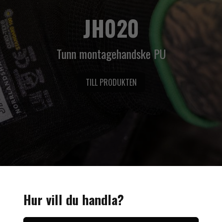
JH020
Tunn montagehandske PU
TILL PRODUKTEN
Hur vill du handla?