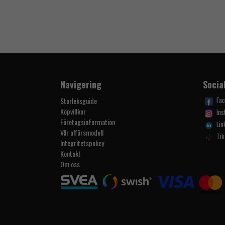
Navigering
Socia
Fa
Storleksguide
Köpvillkor
Ins
Företagsinformation
Lin
Vår affärsmodell
Tik
Integritetspolicy
Kontakt
Om oss