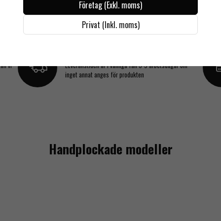
Företag (Exkl. moms)
Privat (Inkl. moms)
Snabba leveranser
an vi
Leveranstiden är i vanliga fall 3-5 arbetsdagar om
inget annat anges för produkten
Handplockade modeller