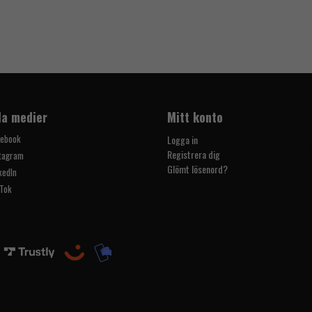
la medier
Mitt konto
cebook
Logga in
Registrera dig
tagram
Glömt lösenord?
kedIn
Tok