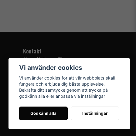
Kontakt
Adress: Maskinvägen 22
981 38 Kiruna
Vi använder cookies
Support:
Vi använder cookies för att vår webbplats skall
Kontakt
fungera och erbjuda dig bästa upplevelse.
Bekräfta ditt samtycke genom att trycka på
godkänn alla eller anpassa via inställningar
Godkänn alla
Inställningar