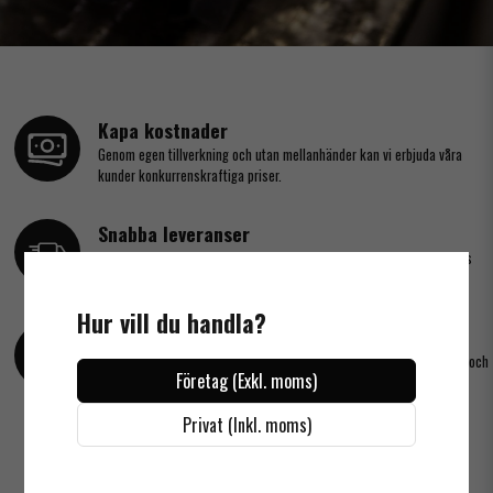
Kapa kostnader
Genom egen tillverkning och utan mellanhänder kan vi erbjuda våra
kunder konkurrenskraftiga priser.
Snabba leveranser
Leveranstiden är i vanliga fall 3-5 arbetsdagar om inget annat anges
för produkten
Hur vill du handla?
Smidig betalning
I samarbete med SVEA erbjuder vi betalningar både via kort, faktura och
Företag (Exkl. moms)
swish.
Privat (Inkl. moms)
Handplockade modeller